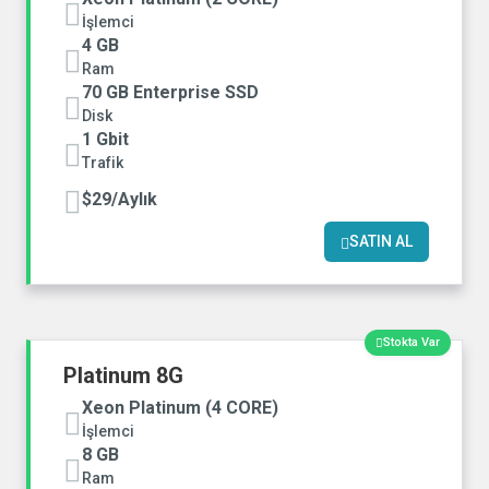
İşlemci
4 GB
Ram
70 GB Enterprise SSD
Disk
1 Gbit
Trafik
$29/Aylık
SATIN AL
Stokta Var
Platinum 8G
Xeon Platinum (4 CORE)
İşlemci
8 GB
Ram