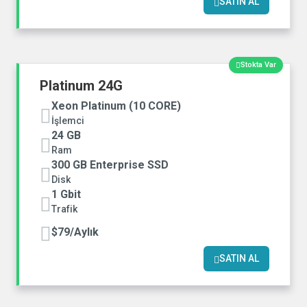
SATIN AL
Stokta Var
Platinum 24G
Xeon Platinum (10 CORE)
İşlemci
24 GB
Ram
300 GB Enterprise SSD
Disk
1 Gbit
Trafik
$79/Aylık
SATIN AL