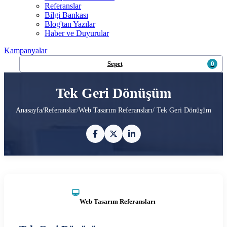
Referanslar
Bilgi Bankası
Blog'tan Yazılar
Haber ve Duyurular
Kampanyalar
Sepet
0
Tek Geri Dönüşüm
Anasayfa
/
Referanslar
/
Web Tasarım Referansları
/ Tek Geri Dönüşüm
Web Tasarım Referansları