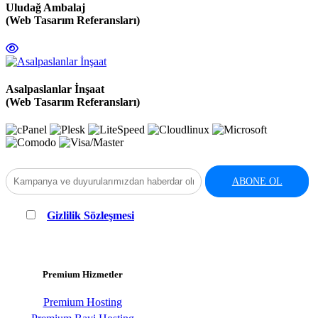
Uludağ Ambalaj
(Web Tasarım Referansları)
Asalpaslanlar İnşaat
(Web Tasarım Referansları)
ABONE OL
"
Gizlilik Sözleşmesi
"ni okudum ve anladım. Verilerimin
KVKK'ya uygun olarak saklanması ve işlenmesi için onay/yetki
veriyorum.
Premium Hizmetler
Premium Hosting