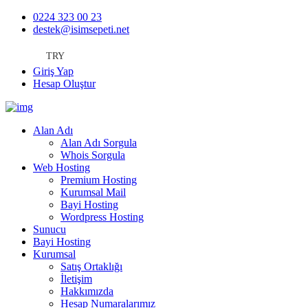
0224 323 00 23
destek@isimsepeti.net
TRY
Giriş Yap
Hesap Oluştur
Alan Adı
Alan Adı Sorgula
Whois Sorgula
Web Hosting
Premium Hosting
Kurumsal Mail
Bayi Hosting
Wordpress Hosting
Sunucu
Bayi Hosting
Kurumsal
Satış Ortaklığı
İletişim
Hakkımızda
Hesap Numaralarımız