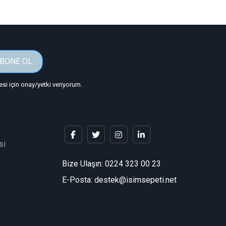
BONE OL
i için onay/yetki veriyorum.
si
Bize Ulaşın:
0224 323 00 23
E-Posta: destek@isimsepeti.net