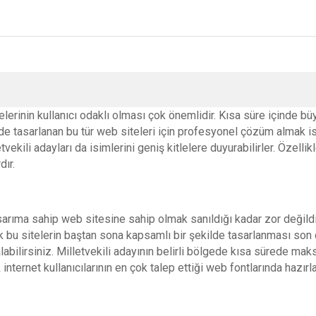
lerinin kullanıcı odaklı olması çok önemlidir. Kısa süre içinde 
ilde tasarlanan bu tür web siteleri için profesyonel çözüm almak 
kili adayları da isimlerini geniş kitlelere duyurabilirler. Özellik
dır.
rıma sahip web sitesine sahip olmak sanıldığı kadar zor değildi
ncak bu sitelerin baştan sona kapsamlı bir şekilde tasarlanması so
alabilirsiniz. Milletvekili adayının belirli bölgede kısa sürede m
 internet kullanıcılarının en çok talep ettiği web fontlarında hazır