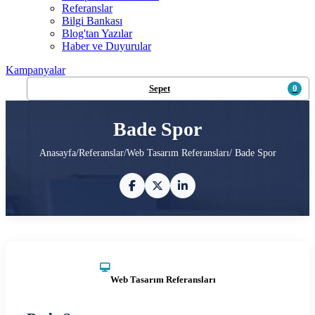
Referanslar
Bilgi Bankası
Blog'tan Yazılar
Haber ve Duyurular
Kampanyalar
Sepet
0
Bade Spor
Anasayfa
/
Referanslar
/
Web Tasarım Referansları
/ Bade Spor
Web Tasarım Referansları