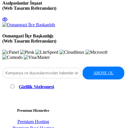
Asalpaslanlar İnşaat
(Web Tasarım Referansları)
Osmangazi İlçe Başkanlığı
(Web Tasarım Referansları)
ABONE OL
"
Gizlilik Sözleşmesi
"ni okudum ve anladım. Verilerimin
KVKK'ya uygun olarak saklanması ve işlenmesi için onay/yetki
veriyorum.
Premium Hizmetler
Premium Hosting