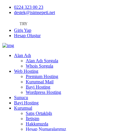
0224 323 00 23
destek@isimsepeti.net
TRY
Giriş Yap
Hesap Oluştur
Alan Adı
Alan Adı Sorgula
Whois Sorgula
Web Hosting
Premium Hosting
Kurumsal Mail
Bayi Hosting
Wordpress Hosting
Sunucu
Bayi Hosting
Kurumsal
Satış Ortaklığı
İletişim
Hakkımızda
Hesap Numaralarımız