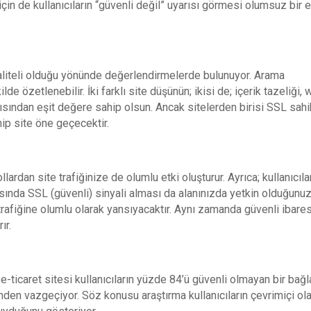
i için de kullanıcıların “güvenli değil” uyarısı görmesi olumsuz bir e
kaliteli olduğu yönünde değerlendirmelerde bulunuyor. Arama
 özetlenebilir. İki farklı site düşünün; ikisi de; içerik tazeliği,
açısından eşit değere sahip olsun. Ancak sitelerden birisi SSL sahi
hip site öne geçecektir.
rdan site trafiğinize de olumlu etki oluşturur. Ayrıca; kullanıcıla
ında SSL (güvenli) sinyali alması da alanınızda yetkin olduğunu
rafiğine olumlu olarak yansıyacaktır. Aynı zamanda güvenli ibares
ır.
e-ticaret sitesi kullanıcıların yüzde 84’ü güvenli olmayan bir bağl
nden vazgeçiyor. Söz konusu araştırma kullanıcıların çevrimiçi ol