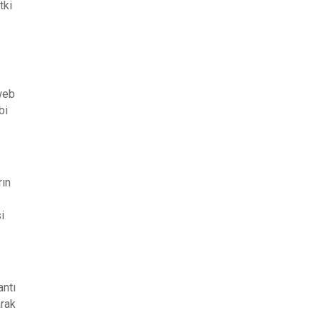
tki
 web
bi
rın
z
i
antı
arak