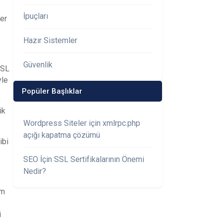
İpuçları
ler
Hazır Sistemler
Güvenlik
SSL
yle
Popüler Başlıklar
ik
Wordpress Siteler için xmlrpc.php
açığı kapatma çözümü
ibi
SEO İçin SSL Sertifikalarının Önemi
Nedir?
im
i