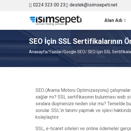
0224 323 00 23
destek@isimsepeti.net
Alan Adı
SEO İçin SSL Sertifikalarının 
Anasayfa
/
Yazılar
/
Google SEO
/ SEO İçin SSL Sertifikala
SEO (Arama Motoru Optimizasyonu) çalışmaları
sağlar mı? SSL sertifikasının bulunması web si
sıralara düşmenize neden olur mu? Temelde bu 
sorular. SSL’in tanımı yapmak ve işlevi hakkınd
kolaylaştırır.
SSL; e-ticaret siteleri ve online ödemeler gerçe