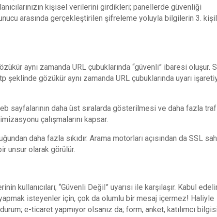
nıcılarınızın kişisel verilerini girdikleri; panellerde güvenliği
unucu arasında gerçekleştirilen şifreleme yoluyla bilgilerin 3. kişi
 gözükür aynı zamanda URL çubuklarında “güvenli” ibaresi oluşur. 
ttp şeklinde gözükür aynı zamanda URL çubuklarında uyarı işareti
 sayfalarının daha üst sıralarda gösterilmesi ve daha fazla traf
imizasyonu çalışmalarını kapsar.
uğundan daha fazla sıkıdır. Arama motorları açısından da SSL sah
r unsur olarak görülür.
in kullanıcıları; “Güvenli Değil” uyarısı ile karşılaşır. Kabul edel
iş yapmak isteyenler için, çok da olumlu bir mesaj içermez! Haliyle
durum; e-ticaret yapmıyor olsanız da; form, anket, katılımcı bilgis